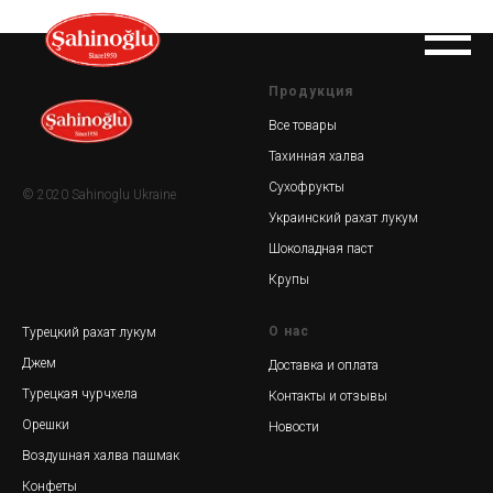
Продукция
Все товары
Тахинная халва
Сухофрукты
© 2020 Sahinoglu Ukraine
Украинский рахат лукум
Шоколадная паст
Крупы
О нас
Турецкий рахат лукум
Джем
Доставка и оплата
Турецкая чурчхела
Контакты и отзывы
Орешки
Новости
Воздушная халва пашмак
Конфеты