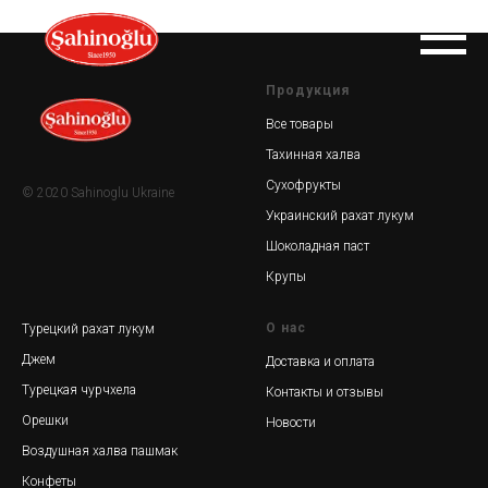
Продукция
Все товары
Тахинная халва
Сухофрукты
© 2020 Sahinoglu Ukraine
Украинский рахат лукум
Шоколадная паст
Крупы
О нас
Турецкий рахат лукум
Джем
Доставка и оплата
Турецкая чурчхела
Контакты и отзывы
Орешки
Новости
Воздушная халва пашмак
Конфеты